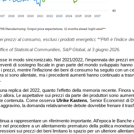
 prezzi al consumo, esclusi i prodotti energetici; **PMI è l’indice dei 
fice of Statistical Communities, S&P Global, al 3 giugno 2026.
 in modo sincronizzato. Nel 2021/2022, l’impennata dei prezzi energet
rventi di sostegno fiscale in gran parte del mondo sviluppato hanno 
i prezzi, mentre l’inflazione dei beni di consumo ha seguito con un ce
iliera si sono allentate, ma i precedenti aumenti hanno continuato a tra
.
o una replica del 2022, quanto l’effetto della memoria recente. Fino
to allora. Le aspettative sui prezzi da parte dei produttori sono aumen
nte contenuta. Come osserva
Ulrike Kastens
, Senior Economist di D
aggravino, la domanda relativamente debole dovrebbe frenare il trasfe
 continua a rappresentare un riferimento importante. All’epoca le Banche 
ute nel procedere a un allentamento prematuro della politica monetari
ssioni sui prezzi dei beni limitano lo spazio per un ulteriore allentam