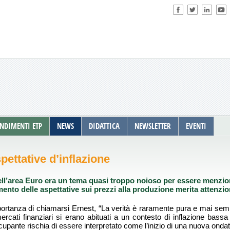
NDIMENTI ETP
NEWS
DIDATTICA
NEWSLETTER
EVENTI
ettative d’inflazione
ell’area Euro era un tema quasi troppo noioso per essere menzion
mento delle aspettative sui prezzi alla produzione merita attenz
tanza di chiamarsi Ernest, “La verità è raramente pura e mai sempli
cati finanziari si erano abituati a un contesto di inflazione bassa 
cupante rischia di essere interpretato come l’inizio di una nuova onda