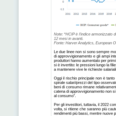
Note: *HCIP è l’indice armonizzato dei
12 mesi in avanti.
Fonte: Harver Analytics, European Of
Le due linee non si sono sempre mosse
di approvvigionamento e gli ampi inte
produttori hanno aumentato per primi 
si è invertito: le pressioni lungo la f
a mantenere vive le richieste salariali
Oggi il rischio principale non è tant
spirale salari/prezzi del tipo osserva
beni di consumo rimane relativame
catena di approvvigionamento non si 
al consumo”.
Per gli investitori, tuttavia, il 2022
volta, si ritiene che saranno più ca
rendimenti più bassi, mentre nuove pre