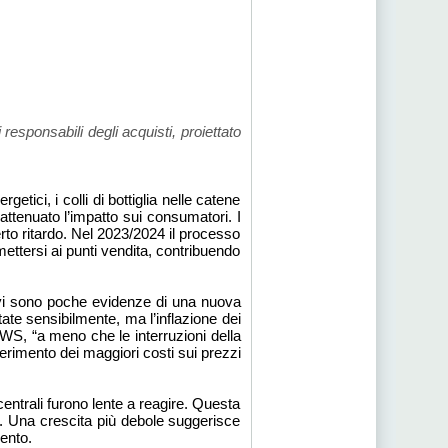
responsabili degli acquisti, proiettato
ici, i colli di bottiglia nelle catene
attenuato l’impatto sui consumatori. I
rto ritardo. Nel 2023/2024 il processo
smettersi ai punti vendita, contribuendo
ra vi sono poche evidenze di una nuova
tate sensibilmente, ma l’inflazione dei
WS, “a meno che le interruzioni della
rimento dei maggiori costi sui prezzi
centrali furono lente a reagire. Questa
a. Una crescita più debole suggerisce
ento.