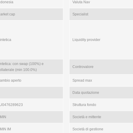
ndonesia
Valuta Nav
arket cap
Specialist
intetica
Liquidity provider
intetica: con swap (100%) e
Controvalore
ollaterale (min 100.0%)
ambio aperto
Spread max
Data quotazione
U0476289623
Struttura fondo
MIN
Società e mittente
MIN IM
Società di gestione