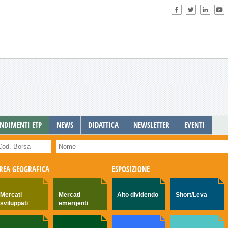
NDIMENTI ETP
NEWS
DIDATTICA
NEWSLETTER
EVENTI
REA GEOGRAFICA
ESPOSIZIONE
Mercati
Mercati
Alto dividendo
Short/Leva
sviluppati
emergenti