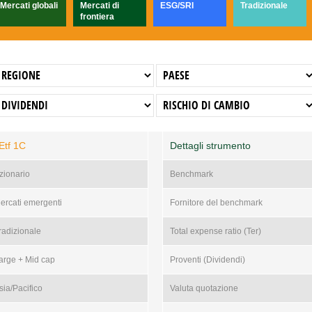
Mercati globali
Mercati di
ESG/SRI
Tradizionale
frontiera
Etf 1C
Dettagli strumento
zionario
Benchmark
ercati emergenti
Fornitore del benchmark
radizionale
Total expense ratio (Ter)
arge + Mid cap
Proventi (Dividendi)
sia/Pacifico
Valuta quotazione