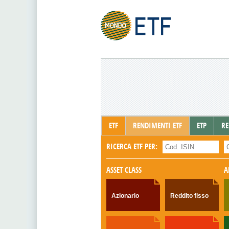
ETF
RENDIMENTI ETF
ETP
RE
RICERCA ETF PER:
ASSET CLASS
A
Azionario
Reddito fisso