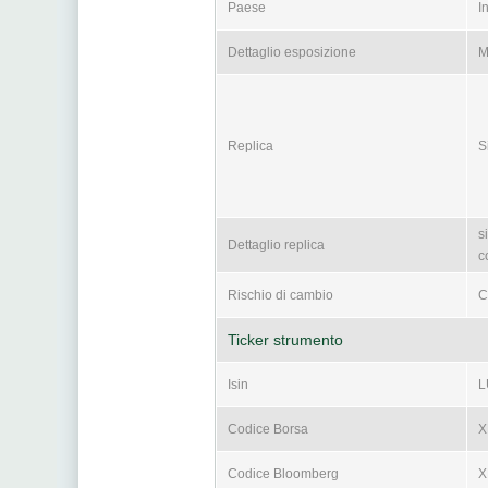
Paese
I
Dettaglio esposizione
M
Replica
S
s
Dettaglio replica
c
Rischio di cambio
C
Ticker strumento
Isin
L
Codice Borsa
X
Codice Bloomberg
X