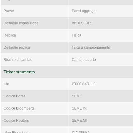
Paese
Paesi aggregati
Dettaglio esposizione
Art. 8 SFDR
Replica
Fisica
Dettaglio replica
fisica a campionamento
Rischio di cambio
Cambio aperto
Ticker strumento
Isin
IE000I8KRLL9
Codice Borsa
SEME
Codice Bloomberg
SEME IM
Codice Reuters
SEME.MI
iNav Bloomberg
INAVSEM5