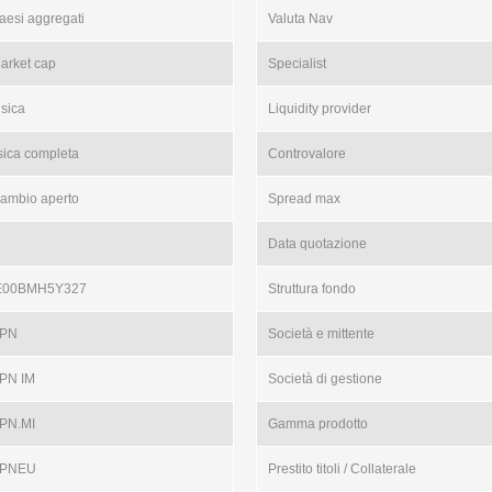
aesi aggregati
Valuta Nav
arket cap
Specialist
isica
Liquidity provider
isica completa
Controvalore
ambio aperto
Spread max
Data quotazione
E00BMH5Y327
Struttura fondo
PN
Società e mittente
PN IM
Società di gestione
PN.MI
Gamma prodotto
PNEU
Prestito titoli / Collaterale