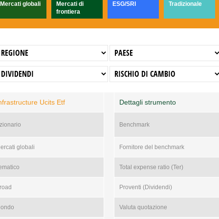
Mercati globali
Mercati di
ESG/SRI
Tradizionale
frontiera
frastructure Ucits Etf
Dettagli strumento
zionario
Benchmark
ercati globali
Fornitore del benchmark
ematico
Total expense ratio (Ter)
road
Proventi (Dividendi)
ondo
Valuta quotazione