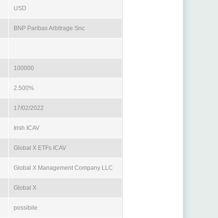
USD
BNP Paribas Arbitrage Snc
100000
2.500%
17/02/2022
Irish ICAV
Global X ETFs ICAV
Global X Management Company LLC
Global X
possibile