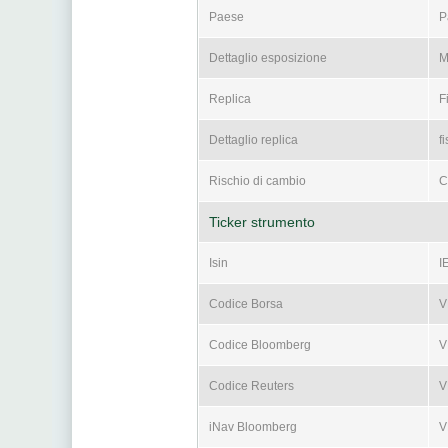
Paese
P
Dettaglio esposizione
M
Replica
F
Dettaglio replica
f
Rischio di cambio
C
Ticker strumento
Isin
I
Codice Borsa
V
Codice Bloomberg
V
Codice Reuters
V
iNav Bloomberg
V