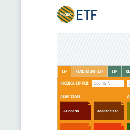
ETF
RENDIMENTI ETF
ETP
RE
RICERCA ETF PER:
ASSET CLASS
A
Azionario
Reddito fisso