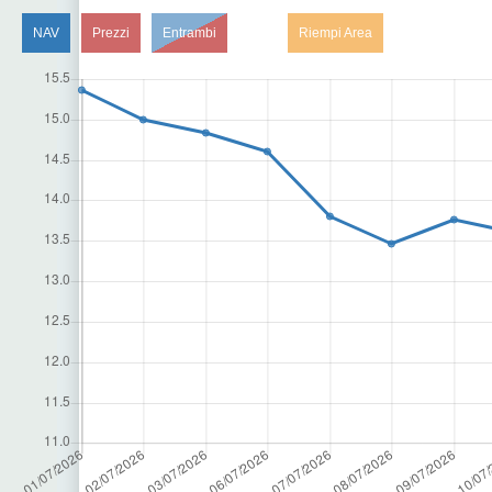
NAV
Prezzi
Entrambi
Riempi Area