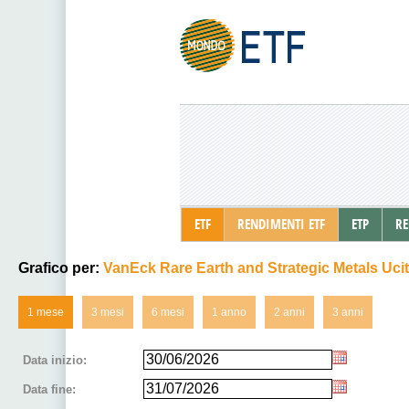
ETF
RENDIMENTI ETF
ETP
RE
Grafico per:
VanEck Rare Earth and Strategic Metals Ucit
1 mese
3 mesi
6 mesi
1 anno
2 anni
3 anni
Data inizio:
Data fine: