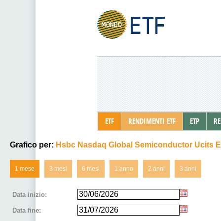
ETF
RENDIMENTI ETF
ETP
RE
Grafico per:
Hsbc Nasdaq Global Semiconductor Ucits E
1 mese
3 mesi
6 mesi
1 anno
2 anni
3 anni
Data inizio:
Data fine: