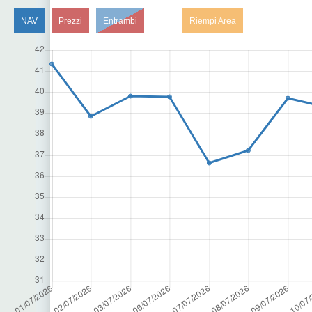
NAV
Prezzi
Entrambi
Riempi Area