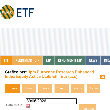
ETF
RENDIMENTI ETF
ETP
RENDIMENTI ETP
NEWS
DID
Grafico per:
Jpm Eurozone Research Enhanced
Index Equity Active Ucits Etf - Eur (acc)
1 mese
3 mesi
6 mesi
1 anno
2 anni
3 anni
Data inizio:
Aggiorna