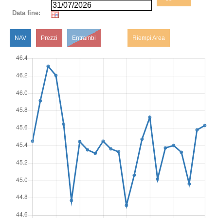
Data fine:
NAV
Prezzi
Entrambi
Riempi Area