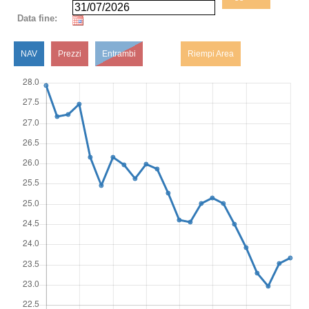
Data fine:
NAV
Prezzi
Entrambi
Riempi Area