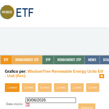
ETF
RENDIMENTI ETF
ETP
RENDIMENTI ETP
NEWS
DID
Grafico per:
WisdomTree Renewable Energy Ucits Etf
- Usd (Acc)
1 mese
3 mesi
6 mesi
1 anno
2 anni
3 anni
Data inizio:
Aggiorna