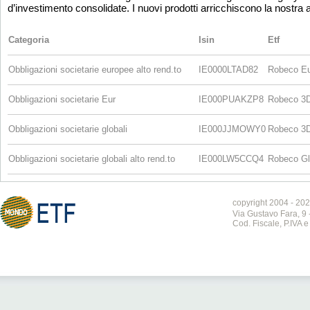
d’investimento consolidate. I nuovi prodotti arricchiscono la nostra at
Categoria
Isin
Etf
Obbligazioni societarie europee alto rend.to
IE0000LTAD82
Robeco Eur
Obbligazioni societarie Eur
IE000PUAKZP8
Robeco 3D 
Obbligazioni societarie globali
IE000JJMOWY0
Robeco 3D 
Obbligazioni societarie globali alto rend.to
IE000LW5CCQ4
Robeco Glo
copyright 2004 - 202
Via Gustavo Fara, 9 
Cod. Fiscale, P.IVA