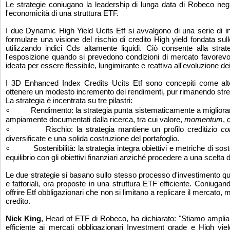
Le strategie coniugano la leadership di lunga data di Robeco negli 
l'economicità di una struttura ETF.
I due Dynamic High Yield Ucits Etf si avvalgono di una serie di in
formulare una visione del rischio di credito High yield fondata sul
utilizzando indici Cds altamente liquidi. Ciò consente alla stra
l'esposizione quando si prevedono condizioni di mercato favorevoli 
ideata per essere flessibile, lungimirante e reattiva all'evoluzione de
I 3D Enhanced Index Credits Ucits Etf sono concepiti come altern
ottenere un modesto incremento dei rendimenti, pur rimanendo strett
La strategia è incentrata su tre pilastri:
⸰ Rendimento: la strategia punta sistematicamente a migliorare la p
ampiamente documentati dalla ricerca, tra cui valore,
momentum
, 
⸰ Rischio: la strategia mantiene un profilo creditizio
co
diversificate e una solida costruzione del portafoglio.
⸰ Sostenibilità: la strategia integra obiettivi e metriche di soste
equilibrio con gli obiettivi finanziari anziché procedere a una scelt
Le due strategie si basano sullo stesso processo d'investimento quan
e fattoriali, ora proposte in una struttura ETF efficiente. Coniuga
offrire Etf obbligazionari che non si limitano a replicare il mercato, ma
credito.
Nick King
, Head of ETF di Robeco, ha dichiarato: "Stiamo ampliand
efficiente ai mercati obbligazionari Investment grade e High yiel