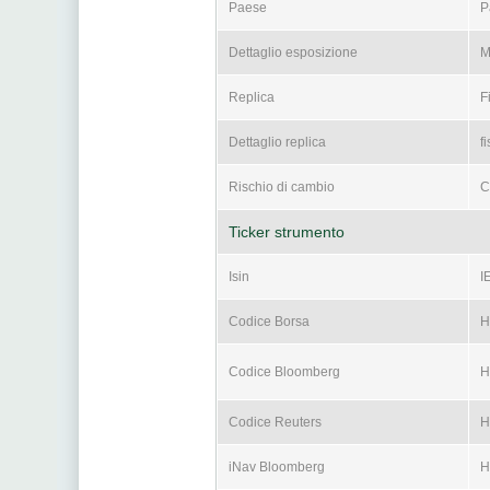
Paese
P
Dettaglio esposizione
M
Replica
F
Dettaglio replica
f
Rischio di cambio
C
Ticker strumento
Isin
I
Codice Borsa
H
Codice Bloomberg
H
Codice Reuters
H
iNav Bloomberg
H