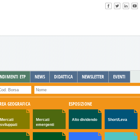
NDIMENTI ETP
NEWS
DIDATTICA
NEWSLETTER
EVENTI
REA GEOGRAFICA
ESPOSIZIONE
Mercati
Mercati
Alto dividendo
Short/Leva
sviluppati
emergenti