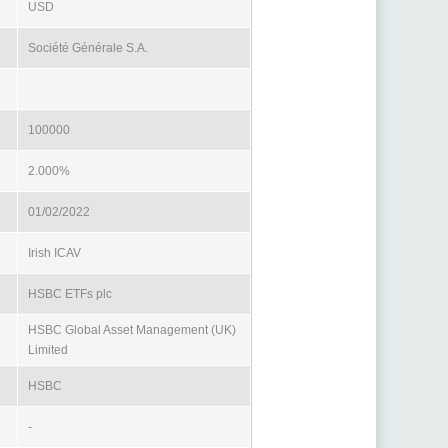
USD
Société Générale S.A.
100000
2.000%
01/02/2022
Irish ICAV
HSBC ETFs plc
HSBC Global Asset Management (UK)
Limited
HSBC
-