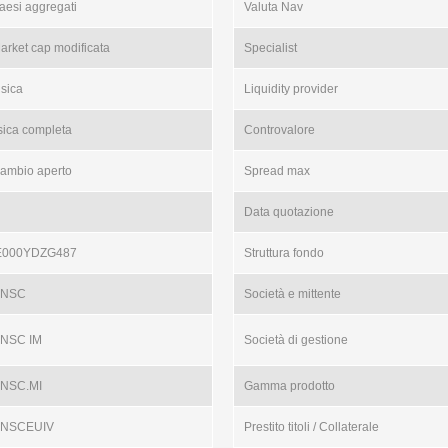
aesi aggregati
Valuta Nav
arket cap modificata
Specialist
isica
Liquidity provider
isica completa
Controvalore
ambio aperto
Spread max
Data quotazione
E000YDZG487
Struttura fondo
NSC
Società e mittente
NSC IM
Società di gestione
NSC.MI
Gamma prodotto
NSCEUIV
Prestito titoli / Collaterale