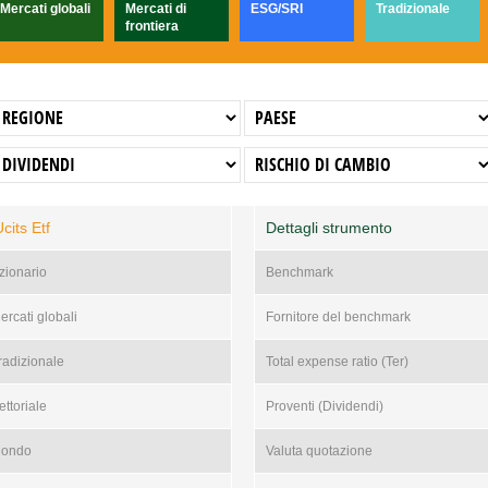
Mercati globali
Mercati di
ESG/SRI
Tradizionale
frontiera
its Etf
Dettagli strumento
zionario
Benchmark
ercati globali
Fornitore del benchmark
radizionale
Total expense ratio (Ter)
ettoriale
Proventi (Dividendi)
ondo
Valuta quotazione