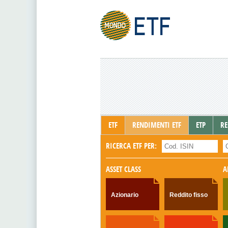
ETF
RENDIMENTI ETF
ETP
RE
RICERCA ETF PER:
ASSET CLASS
A
Azionario
Reddito fisso